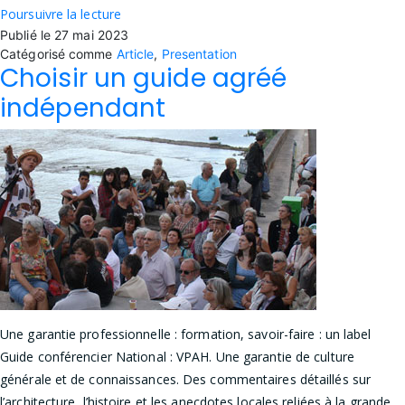
Où
Poursuivre la lecture
Publié le
27 mai 2023
se
Catégorisé comme
Article
,
Presentation
laisser
Choisir un guide agréé
guider
indépendant
par
Chantal
Béjuit
?
Une garantie professionnelle : formation, savoir-faire : un label
Guide conférencier National : VPAH. Une garantie de culture
générale et de connaissances. Des commentaires détaillés sur
l’architecture, l’histoire et les anecdotes locales reliées à la grande