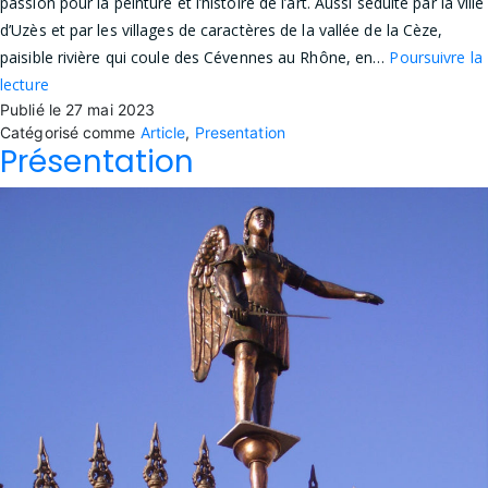
passion pour la peinture et l’histoire de l’art. Aussi séduite par la ville
d’Uzès et par les villages de caractères de la vallée de la Cèze,
paisible rivière qui coule des Cévennes au Rhône, en…
Poursuivre la
Être
lecture
Publié le
guide
27 mai 2023
Catégorisé comme
Article
,
Presentation
conférencier
Présentation
aujourd’hui