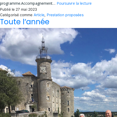
Visites
programme.Accompagnement…
Poursuivre la lecture
Publié le
27 mai 2023
guidées
Catégorisé comme
Article
,
Prestation proposées
commentées
Toute l’année