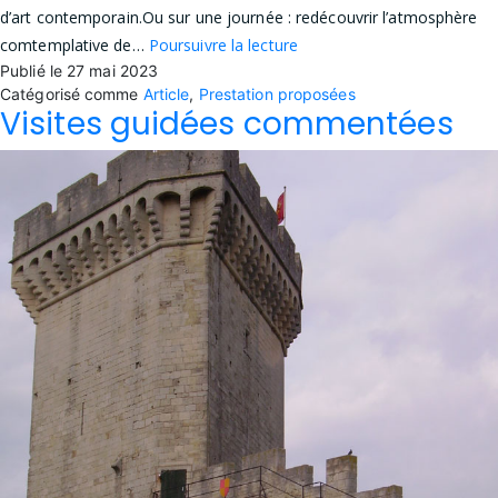
d’art contemporain.Ou sur une journée : redécouvrir l’atmosphère
Proposition
comtemplative de…
Poursuivre la lecture
Publié le
27 mai 2023
et
Catégorisé comme
Article
,
Prestation proposées
conception
Visites guidées commentées
de
circuits