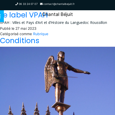
Auteur/autrice :
Laurent
06 33 24 07 07
contact@chantalbejuit.fr
Le label VPAH
Chantal Béjuit
VPAH : Villes et Pays d’Art et d’Histoire du Languedoc Roussillon
Publié le
27 mai 2023
Catégorisé comme
Rubrique
Conditions