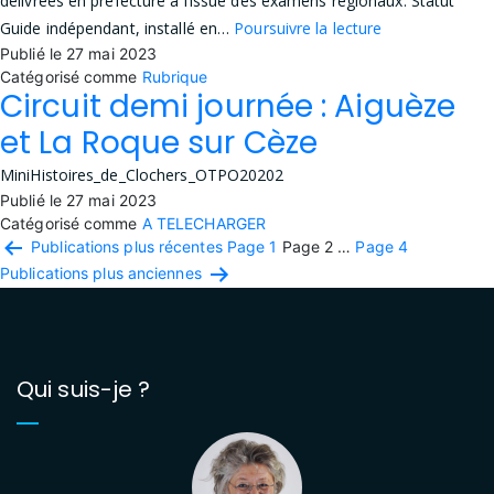
délivrées en préfecture à l’issue des examens régionaux. Statut
Présentation
Guide indépendant, installé en…
Poursuivre la lecture
Publié le
27 mai 2023
Catégorisé comme
Rubrique
Circuit demi journée : Aiguèze
et La Roque sur Cèze
MiniHistoires_de_Clochers_OTPO20202
Publié le
27 mai 2023
Catégorisé comme
A TELECHARGER
Pagination
Publications
plus récentes
Page 1
Page 2
…
Page 4
Publications
plus anciennes
des
publications
Qui suis-je ?