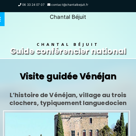
06 33 24 07 07
contact@chantalbejuit.fr
Chantal Béjuit
CHANTAL BÉJUIT
Guide conférencier national
Visite guidée Vénéjan
L’histoire de Vénéjan, village au trois
clochers, typiquement languedocien