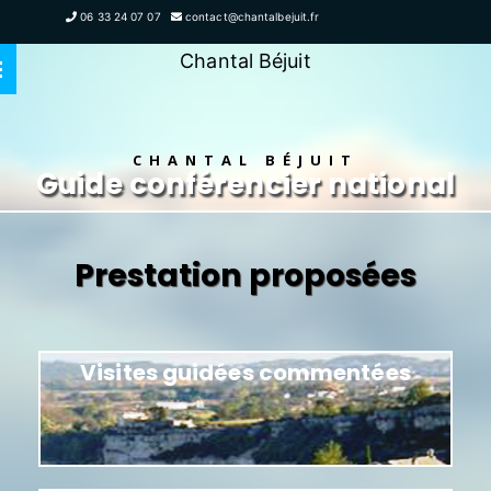
06 33 24 07 07
contact@chantalbejuit.fr
Chantal Béjuit
CHANTAL BÉJUIT
Guide conférencier national
Prestation proposées
Visites guidées commentées