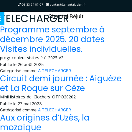
Catégorie :
A
06 33 24 07 07
contact@chantalbejuit.fr
TELECHARGER
Chantal Béjuit
Programme septembre à
décembre 2025. 20 dates
Visites individuelles.
progr couleur visites été 2025 V2
Publié le
26 août 2025
Catégorisé comme
A TELECHARGER
Circuit demi journée : Aiguèze
et La Roque sur Cèze
MiniHistoires_de_Clochers_OTPO20202
Publié le
27 mai 2023
Catégorisé comme
A TELECHARGER
Aux origines d’Uzès, la
mozaique