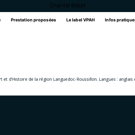
Chantal Béjuit
e
Prestation proposées
Le label VPAH
Infos pratique
Art et d’Histoire de la région Languedoc-Roussillon. Langues : anglais