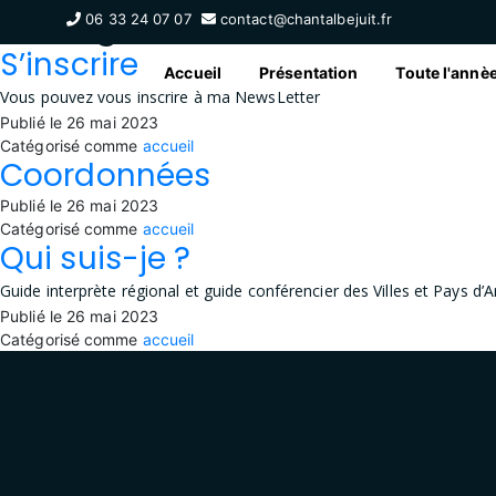
Catégorie :
accueil
06 33 24 07 07
contact@chantalbejuit.fr
S’inscrire
Accueil
Présentation
Toute l'annè
Vous pouvez vous inscrire à ma NewsLetter
Publié le
26 mai 2023
Catégorisé comme
accueil
Coordonnées
Publié le
26 mai 2023
Catégorisé comme
accueil
Qui suis-je ?
Guide interprète régional et guide conférencier des Villes et Pays d’
Publié le
26 mai 2023
Catégorisé comme
accueil