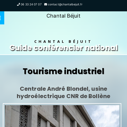
06 33 24 07 07
contact@chantalbejuit.fr
Chantal Béjuit
CHANTAL BÉJUIT
Guide conférencier national
Tourisme industriel
Centrale André Blondel, usine
hydroélectrique CNR de Bollène