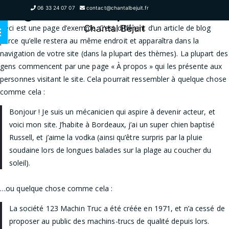
Page d’exemple
06 33 24 07 07
contact@chantalbejuit.fr
Ceci est une page d’exemple. C’est différent d’un article de blog
Chantal Béjuit
parce qu’elle restera au même endroit et apparaîtra dans la
navigation de votre site (dans la plupart des thèmes). La plupart des
gens commencent par une page « À propos » qui les présente aux
personnes visitant le site. Cela pourrait ressembler à quelque chose
comme cela :
Bonjour ! Je suis un mécanicien qui aspire à devenir acteur, et
voici mon site. J’habite à Bordeaux, j’ai un super chien baptisé
Russell, et j’aime la vodka (ainsi qu’être surpris par la pluie
soudaine lors de longues balades sur la plage au coucher du
soleil).
…ou quelque chose comme cela :
La société 123 Machin Truc a été créée en 1971, et n’a cessé de
proposer au public des machins-trucs de qualité depuis lors.