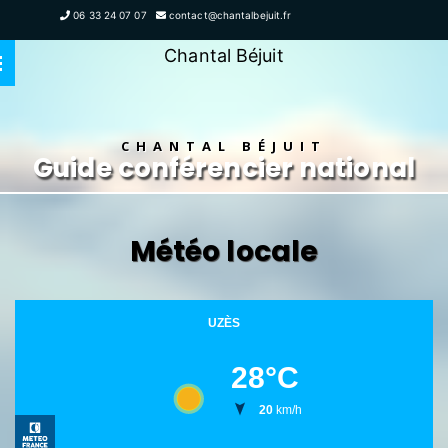
06 33 24 07 07
contact@chantalbejuit.fr
Chantal Béjuit
CHANTAL BÉJUIT
Guide conférencier national
Météo locale